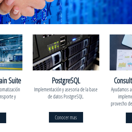
ain Suite
PostgreSQL
Consult
utomatización
Implementación y asesoria de la base
Ayudamos a n
ansporte y
de datos PostgreSQL.
impleme
provecho de 
Conocer mas