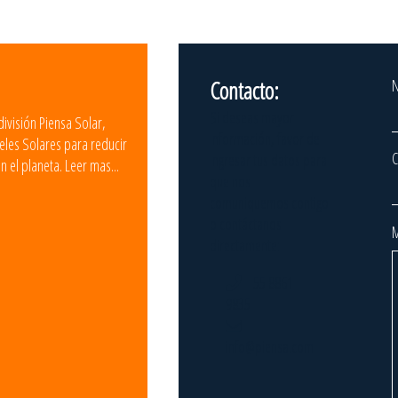
Contacto:
Si deseas mayor
ivisión Piensa Solar,
información, favor de
neles Solares para reducir
C
ingresar tus datos para
n el planeta.
Leer mas...
que nos
comuniquemos contigo
o contáctanos
M
directamente:
55 8861
9835
info@piensa.com