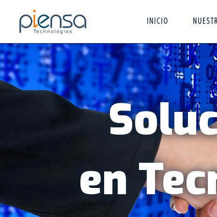
INICIO
NUEST
Soluc
en Tec